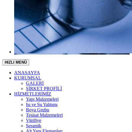
HIZLI MENÜ
ANASAYFA
KURUMSAL
GALERİ
ŞİRKET PROFİLİ
HİZMETLERİMİZ
Yapı Malzemeleri
Isı ve Su Yalıtımı
Boya Grubu
Tesisat Malzemeleri
Vitrifiye
Seramik
Alt Yapı Elemanları