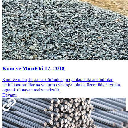
Kum ve Mıcır
Eki 17, 2018
Kum ve mıcır, inşaat sektöründe agrega olarak da adlandırılan,
belirli tane sınıflarına ve kırma ve doğal olmak üzere ikiye ayrılan,
organik olmayan malzemelerdir.
Devamı