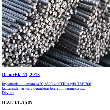
Demir
Eki 11, 2018
İnşaatlarda kullanılan s420, s500 ve STIIIA gibi TSE 708
kalitesinde nervürlü demirlerin ticaretini yapmaktayız.
Devamı
BİZE ULAŞIN