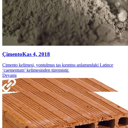
Çimento
Kas 4, 2018
Çimento kelimesi, yontulmuş taş kırıntısı anlamındaki Latince
‘caementum’ kelimesinden türemiştir.
Devamı