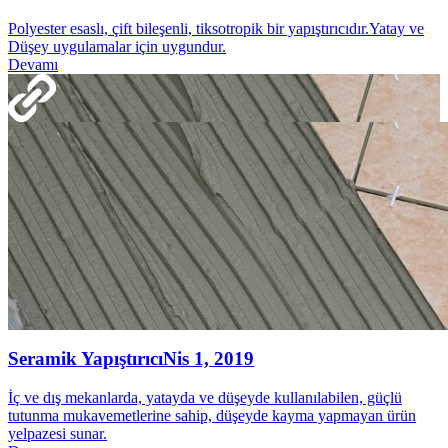
Polyester esaslı, çift bileşenli, tiksotropik bir yapıştırıcıdır.Yatay ve
Düşey uygulamalar için uygundur.
Devamı
Seramik Yapıştırıcı
Nis 1, 2019
İç ve dış mekanlarda, yatayda ve düşeyde kullanılabilen, güçlü
tutunma mukavemetlerine sahip, düşeyde kayma yapmayan ürün
yelpazesi sunar.