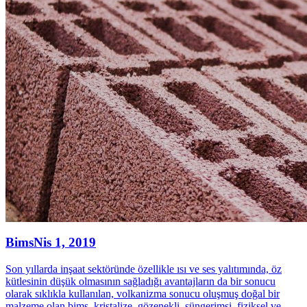
Bims
Nis 1, 2019
Son yıllarda inşaat sektöründe özellikle ısı ve ses yalıtımında, öz
kütlesinin düşük olmasının sağladığı avantajların da bir sonucu
olarak sıklıkla kullanılan, volkanizma sonucu oluşmuş doğal bir
malzeme olan bims, kristalize, gözenekli, süngerimsi, fiziksel ve