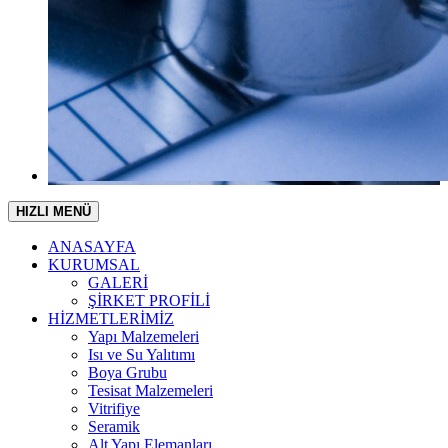
HIZLI MENÜ
ANASAYFA
KURUMSAL
GALERİ
ŞİRKET PROFİLİ
HİZMETLERİMİZ
Yapı Malzemeleri
Isı ve Su Yalıtımı
Boya Grubu
Tesisat Malzemeleri
Vitrifiye
Seramik
Alt Yapı Elemanları