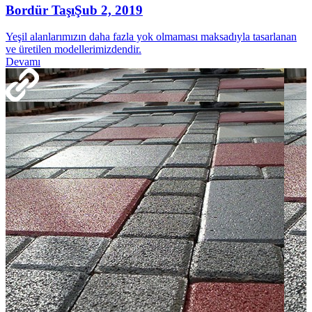
Bordür Taşı
Şub 2, 2019
Yeşil alanlarımızın daha fazla yok olmaması maksadıyla tasarlanan
ve üretilen modellerimizdendir.
Devamı