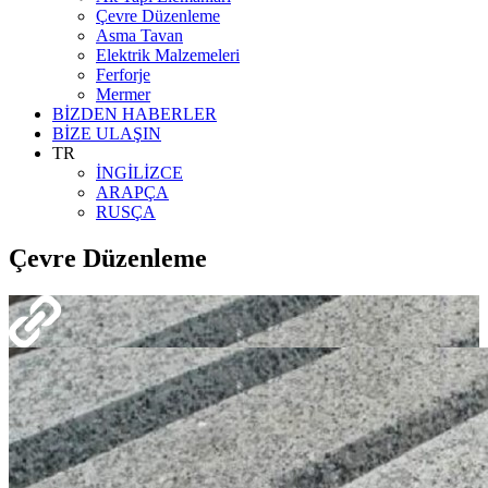
Çevre Düzenleme
Asma Tavan
Elektrik Malzemeleri
Ferforje
Mermer
BİZDEN HABERLER
BİZE ULAŞIN
TR
İNGİLİZCE
ARAPÇA
RUSÇA
Çevre Düzenleme