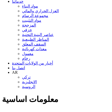
خدماتنا
مواد البناء
العزل الحراري والمائي
مجموعة الرسام
مواد التثبيت
المزججة
خزفي
عناصر البنية التحتية
المناظر الطبيعية
السقف المعلق
معدات كهربائية
معمول
رخام
أخبار من الولايات المتحدة
اتصل بنا
AR
تركي
الإنجليزية
الروسية
معلومات اساسية