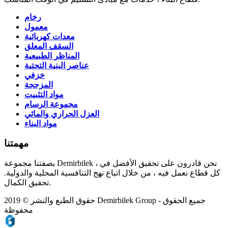
رخام
معمول
معدات كهربائية
السقف المعلق
المناظر الطبيعية
عناصر البنية التحتية
خزفي
المزججة
مواد التثبيت
مجموعة الرسام
العزل الحراري والمائي
مواد البناء
مهمتنا
بصفتنا مجموعة Demirbilek ، نحن قادرون على تحقيق الأفضل في
كل قطاع نعمل فيه ، من خلال اتباع نهج التنافسية المحلية والدولية.
تحقيق الكمال.
حقوق الطبع والنشر © 2019 Demirbilek Group - جميع الحقوق
محفوظة