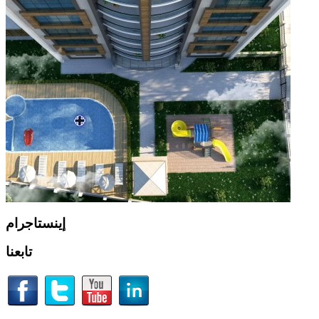
إينستاجرام
تابعنا